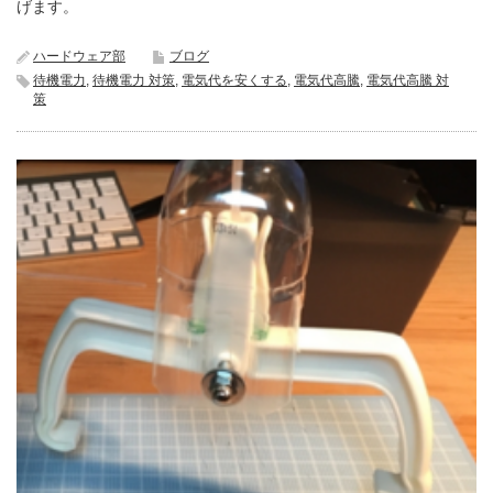
げます。
ハードウェア部
ブログ
待機電力
,
待機電力 対策
,
電気代を安くする
,
電気代高騰
,
電気代高騰 対
策