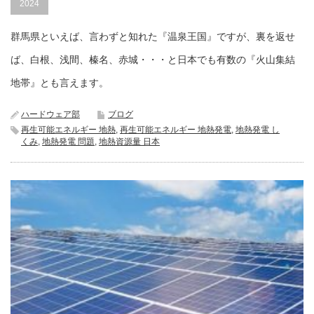
2024
群馬県といえば、言わずと知れた『温泉王国』ですが、裏を返せ
ば、白根、浅間、榛名、赤城・・・と日本でも有数の『火山集結
地帯』とも言えます。
ハードウェア部
ブログ
再生可能エネルギー 地熱
,
再生可能エネルギー 地熱発電
,
地熱発電 し
くみ
,
地熱発電 問題
,
地熱資源量 日本