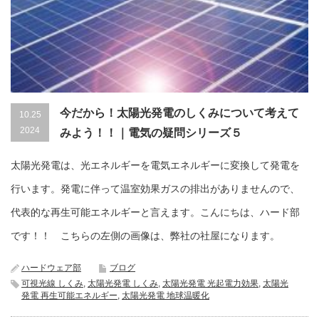
今だから！太陽光発電のしくみについて考えて
10.25
2024
みよう！！｜電気の疑問シリーズ５
太陽光発電は、光エネルギーを電気エネルギーに変換して発電を
行います。発電に伴って温室効果ガスの排出がありませんので、
代表的な再生可能エネルギーと言えます。こんにちは、ハード部
です！！ こちらの左側の画像は、弊社の社屋になります。
ハードウェア部
ブログ
可視光線 しくみ
,
太陽光発電 しくみ
,
太陽光発電 光起電力効果
,
太陽光
発電 再生可能エネルギー
,
太陽光発電 地球温暖化