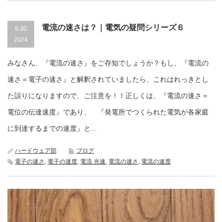
電流の速さは？｜電気の疑問シリーズ６
8.30
2024
みなさん、『電流の速さ』をご存知でしょうか？もし、『電流の
速さ＝電子の速さ』と解釈されていましたら、これはれっきとし
た誤りになりますので、ご注意を！！正しくは、『電流の速さ＝
電位の伝達速度』であり、 『発電所でつくられた電気が各家庭
に到達するまでの速度』と...
ハードウェア部
ブログ
電子の速さ
,
電子の速度
,
電流 光速
,
電流の速さ
,
電流の速度