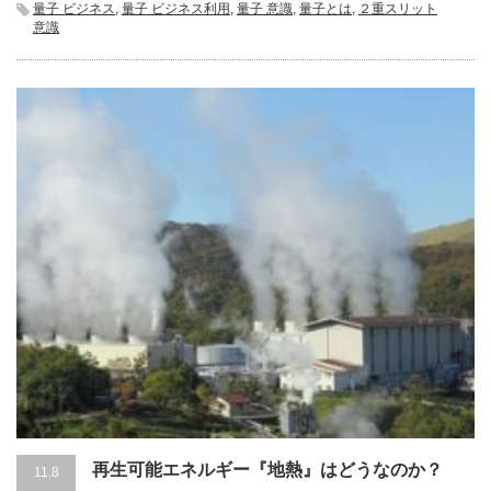
量子 ビジネス
,
量子 ビジネス利用
,
量子 意識
,
量子とは
,
２重スリット
意識
再生可能エネルギー『地熱』はどうなのか？
11.8