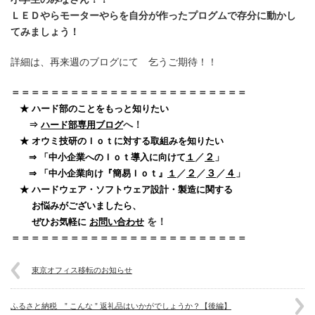
ＬＥＤやらモーターやらを自分が作ったプログムで存分に動かし
てみましょう！
詳細は、再来週のブログにて 乞うご期待！！
＝＝＝＝＝＝＝＝＝＝＝＝＝＝＝＝＝＝＝＝＝＝＝＝
★ ハード部のことをもっと知りたい
へ！
⇒
ハード部専用ブログ
★ オウミ技研のＩｏｔに対する取組みを知りたい
／
２
」
⇒ 「中小企業へのＩｏｔ導入に向けて
１
／
２
／
３
／
４
」
⇒ 「中小企業向け『簡易Ｉｏｔ』
１
★ ハードウェア・ソフトウェア設計・製造に関する
お悩みがございましたら、
を！
ぜひお気軽に
お問い合わせ
＝＝＝＝＝＝＝＝＝＝＝＝＝＝＝＝＝＝＝＝＝＝＝＝
東京オフィス移転のお知らせ
ふるさと納税 ” こんな ” 返礼品はいかがでしょうか？【後編】