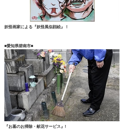
妖怪画家による『妖怪風似顔絵』！
■愛知県碧南市■
『お墓のお掃除・献花サービス』!