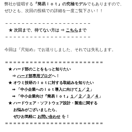
弊社が提唱する
『簡易Ｉｏｔ』の究極モデル
でもありますので、
ぜひとも、次回の投稿での詳細を一度ご覧下さい！！
－－－－－－－－－－－－－－－－－－－－－
★ 次回まで、待てない方は ⇒
こちら
まで
－－－－－－－－－－－－－－－－－－－－－
今回は『尺短め』でお送りしました、それでは失礼します。
＝＝＝＝＝＝＝＝＝＝＝＝＝＝＝＝＝＝＝＝＝＝＝＝
★ ハード部のことをもっと知りたい
へ！
⇒
ハード部専用ブログ
★ オウミ技研のＩｏｔに対する取組みを知りたい
／
２
」
⇒ 「中小企業へのＩｏｔ導入に向けて
１
／
２
／
３
／
４
」
⇒ 「中小企業向け『簡易Ｉｏｔ』
１
★ ハードウェア・ソフトウェア設計・製造に関する
お悩みがございましたら、
を！
ぜひお気軽に
お問い合わせ
＝＝＝＝＝＝＝＝＝＝＝＝＝＝＝＝＝＝＝＝＝＝＝＝