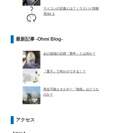
マイコンの定義とは？｜ラズパイ情報
局Vol.３
最新記事 -Ohmi Blog-
あの道端の石碑『庚申』とは何か？
『量子』で何かができる！？
再生可能エネルギー『地熱』はどうな
のか？
アクセス