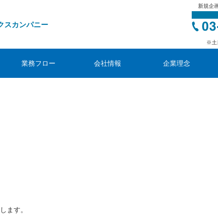
新規企
クスカンパニー
※土
業務フロー
会社情報
企業理念
します。