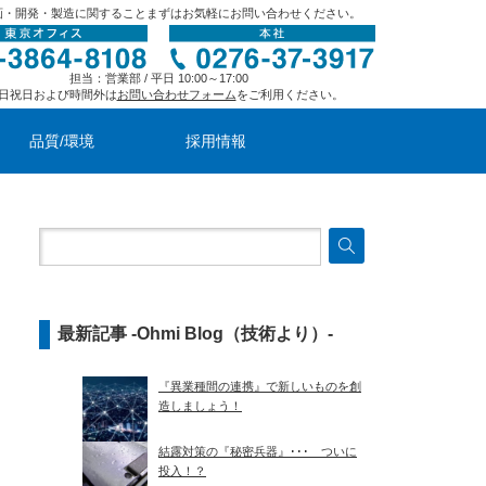
画・開発・製造に関することまずはお気軽にお問い合わせください。
担当：営業部 / 平日 10:00～17:00
日祝日および時間外は
お問い合わせフォーム
をご利用ください。
品質/環境
採用情報
最新記事 -Ohmi Blog（技術より）-
『異業種間の連携』で新しいものを創
造しましょう！
結露対策の『秘密兵器』･･･ ついに
投入！？