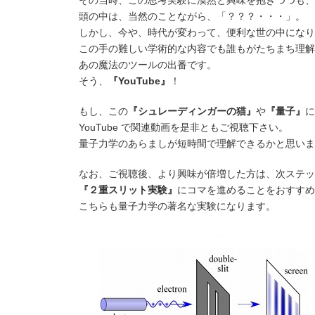
その当時、この思考実験に漠然と興味を抱きつつも、
頭の中は、当然のことながら、「？？？・・・」。
しかし、今や、時代が変わって、便利な世の中になり
この手の難しい学術的な内容でも誰もがたちまち理解
あの魔法のツールの出番です。
そう、
『YouTube』
！
もし、この
『シュレーディンガーの猫』
や
『量子』
に
YouTube で関連動画を是非ともご視聴下さい。
量子力学のあらましが短時間で理解できるかと思いま
なお、ご視聴後、より興味が倍増した方は、次ステッ
『２重スリット実験』
にコマを進めることをおすすめ
こちらも量子力学の著名な実験になります。