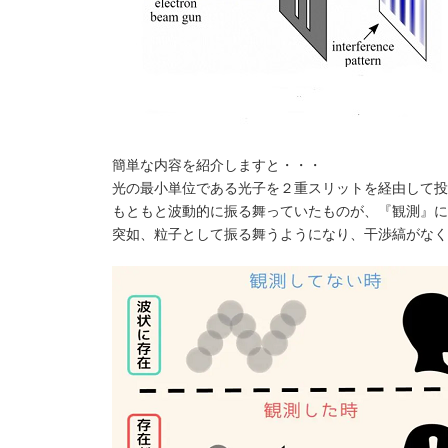
簡単な内容を紹介しますと・・・
光の最小単位である光子を２重スリットを経由して投
もともと波動的に振る舞っていたものが、『観測』に
突如、粒子として振る舞うようになり、干渉縞がなく