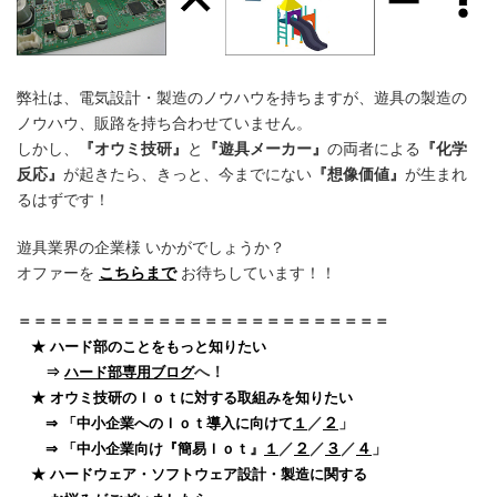
弊社は、電気設計・製造のノウハウを持ちますが、遊具の製造の
ノウハウ、販路を持ち合わせていません。
しかし、
『オウミ技研』
と
『遊具メーカー』
の両者による
『化学
反応』
が起きたら、きっと、今までにない
『想像価値』
が生まれ
るはずです！
遊具業界の企業様 いかがでしょうか？
オファーを
こちらまで
お待ちしています！！
＝＝＝＝＝＝＝＝＝＝＝＝＝＝＝＝＝＝＝＝＝＝＝＝
★ ハード部のことをもっと知りたい
へ！
⇒
ハード部専用ブログ
★ オウミ技研のＩｏｔに対する取組みを知りたい
／
２
」
⇒ 「中小企業へのＩｏｔ導入に向けて
１
／
２
／
３
／
４
」
⇒ 「中小企業向け『簡易Ｉｏｔ』
１
★ ハードウェア・ソフトウェア設計・製造に関する