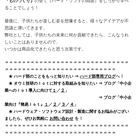
『ものづくり』
の全て（ハード・ソフトの両面）をしっかり学べ
ることでしょう！
最後に、子供たちが楽しむ姿を想像すると、様々なアイデアが不
思議と湧いてきます。
弊社としては、子供たちの未来に何か貢献できたら、こんなうれ
しいことはありませんので、
いつかは商品化できたらと思う次第です。
＝＝＝＝＝＝＝＝＝＝＝＝＝＝＝＝＝＝＝＝＝＝＝＝＝＝＝＝＝
＝＝＝＝＝＝＝＝＝＝＝＝＝＝＝＝＝＝＝＝＝＝＝＝＝＝
へ！
★ ハード部のことをもっと知りたい ⇒
ハード部専用ブログ
★ オウミ技研のＩｏｔに対する取組みを知りたい ⇒ ブログ「中小企
／
２
」
業へのＩｏｔ導入に向けて
１
⇒ ブログ「中小企
／
２
／
３
／
４
」
業向け『簡易Ｉｏｔ』
１
★ ハードウェア・ソフトウェア設計・製造に関するお悩みがござい
を！
ましたら、ぜひお気軽に
お問い合わせ
＝＝＝＝＝＝＝＝＝＝＝＝＝＝＝＝＝＝＝＝＝＝＝＝＝＝＝＝＝
＝＝＝＝＝＝＝＝＝＝＝＝＝＝＝＝＝＝＝＝＝＝＝＝＝＝