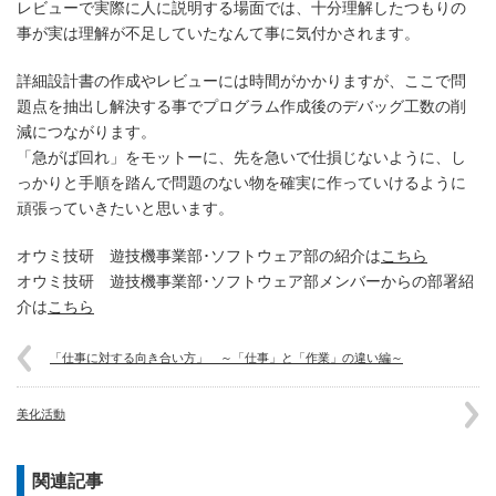
レビューで実際に人に説明する場面では、十分理解したつもりの
事が実は理解が不足していたなんて事に気付かされます。
詳細設計書の作成やレビューには時間がかかりますが、ここで問
題点を抽出し解決する事でプログラム作成後のデバッグ工数の削
減につながります。
「急がば回れ」をモットーに、先を急いで仕損じないように、し
っかりと手順を踏んで問題のない物を確実に作っていけるように
頑張っていきたいと思います。
オウミ技研 遊技機事業部･ソフトウェア部の紹介は
こちら
オウミ技研 遊技機事業部･ソフトウェア部メンバーからの部署紹
介は
こちら
「仕事に対する向き合い方」 ～「仕事」と「作業」の違い編～
美化活動
関連記事