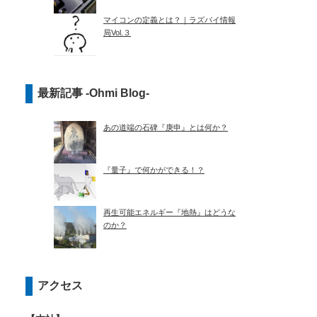
マイコンの定義とは？｜ラズパイ情報
局Vol.３
最新記事 -Ohmi Blog-
あの道端の石碑『庚申』とは何か？
『量子』で何かができる！？
再生可能エネルギー『地熱』はどうな
のか？
アクセス