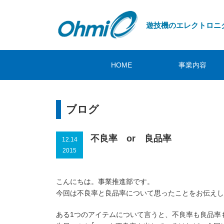
遊技機のエレクトロニ
HOME
事業内容
ブログ
不良率 or 良品率
12.14
2015
こんにちは。事業推進部です。
今回は不良率と良品率について思ったことをお伝えし
ある1つのアイテムについて言うと、不良率も良品率