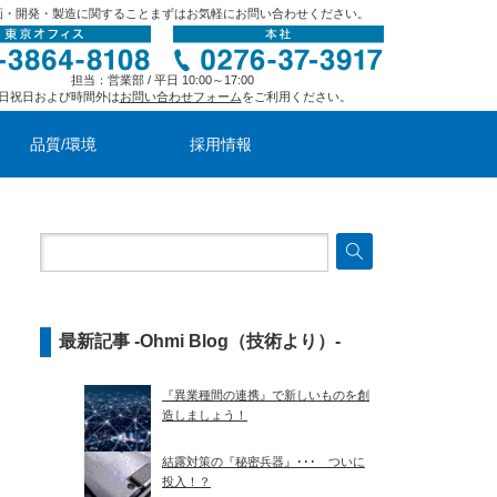
画・開発・製造に関することまずはお気軽にお問い合わせください。
担当：営業部 / 平日 10:00～17:00
日祝日および時間外は
お問い合わせフォーム
をご利用ください。
品質/環境
採用情報
最新記事 -Ohmi Blog（技術より）-
『異業種間の連携』で新しいものを創
造しましょう！
結露対策の『秘密兵器』･･･ ついに
投入！？