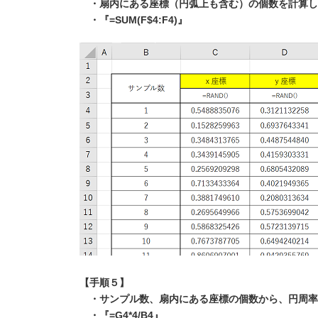
・扇内にある座標（円弧上も含む）の個数を計算し
・『=SUM(F$4:F4)』
【手順５】
・サンプル数、扇内にある座標の個数から、円周率
・『=G4*4/B4』