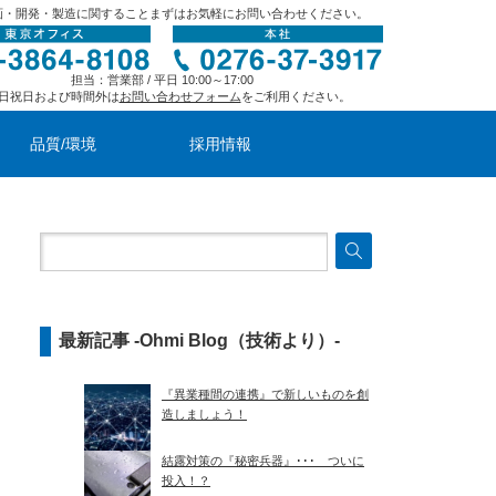
画・開発・製造に関することまずはお気軽にお問い合わせください。
担当：営業部 / 平日 10:00～17:00
日祝日および時間外は
お問い合わせフォーム
をご利用ください。
品質/環境
採用情報
最新記事 -Ohmi Blog（技術より）-
『異業種間の連携』で新しいものを創
造しましょう！
結露対策の『秘密兵器』･･･ ついに
投入！？