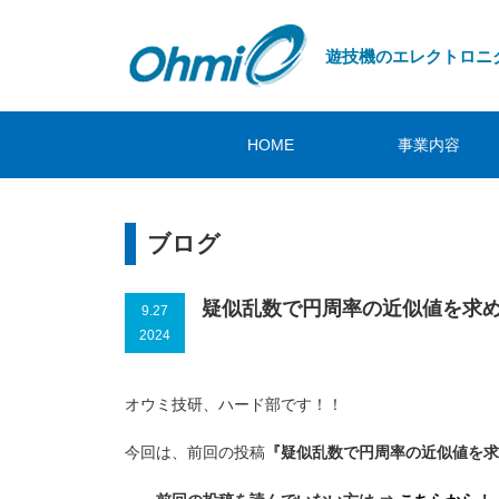
遊技機のエレクトロニ
HOME
事業内容
ブログ
疑似乱数で円周率の近似値を求
9.27
2024
オウミ技研、ハード部です！！
今回は、前回の投稿
『疑似乱数で円周率の近似値を求