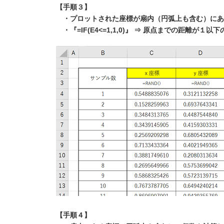
【手順３】
・プロットされた座標が扇内（円弧上も含む）にあ
・『=IF(E4<=1,1,0)』 ⇒ 原点までの距離が
【手順４】