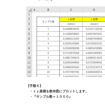
【手順６】
・ｘｙ座標を散布図にプロットします。
・『サンプル数＝１０００』