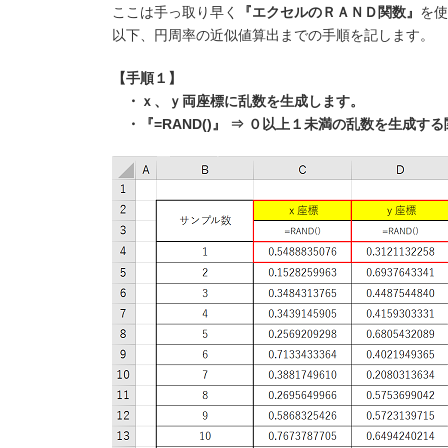
ここは手っ取り早く
『エクセルのＲＡＮＤ関数』
を使
以下、円周率の近似値算出までの手順を記します。
【手順１】
・ｘ、ｙ両座標に乱数を生成します。
・『=RAND()』 ⇒ ０以上１未満の乱数を生成す