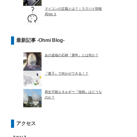
マイコンの定義とは？｜ラズパイ情報
局Vol.３
最新記事 -Ohmi Blog-
あの道端の石碑『庚申』とは何か？
『量子』で何かができる！？
再生可能エネルギー『地熱』はどうな
のか？
アクセス