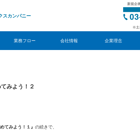
新規企
クスカンパニー
※土
業務フロー
会社情報
企業理念
めてみよう！２
めてみよう！１』
の続きで、