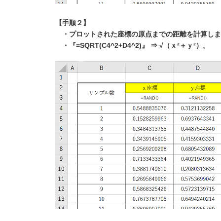
【手順２】
・プロットされた座標の原点までの距離を計算しま
・『=SQRT(C4^2+D4^2)』 ⇒ √（ｘ²＋ｙ²）。