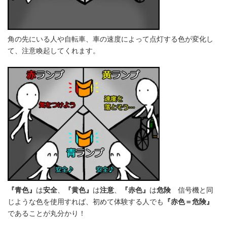
角の先にいる人や自転車、車の速度によって点灯する色が変化し
て、注意喚起してくれます。
『青色』
は
安全
、
『黄色』
は
注意
、
『赤色』
は
危険
信号機と同
じような色を使用すれば、初めて体験する人でも
『赤色＝危険』
であることが丸分かり！