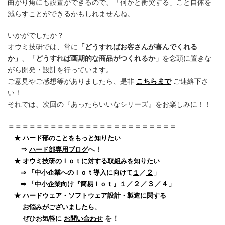
曲がり角にも設置ができるので、「何かと衝突する」こと自体を
減らすことができるかもしれませんね。
いかがでしたか？
オウミ技研では、常に
「どうすればお客さんが喜んでくれる
か」
、
「どうすれば画期的な商品がつくれるか」
を念頭に置きな
がら開発・設計を行っています。
ご意見やご感想等がありましたら、是非
こちらまで
ご連絡下さ
い！
それでは、次回の『あったらいいなシリーズ』をお楽しみに！！
＝＝＝＝＝＝＝＝＝＝＝＝＝＝＝＝＝＝＝＝＝＝＝＝
★ ハード部のことをもっと知りたい
へ！
⇒
ハード部専用ブログ
★ オウミ技研のＩｏｔに対する取組みを知りたい
／
２
」
⇒ 「中小企業へのＩｏｔ導入に向けて
１
／
２
／
３
／
４
」
⇒ 「中小企業向け『簡易Ｉｏｔ』
１
★ ハードウェア・ソフトウェア設計・製造に関する
お悩みがございましたら、
を！
ぜひお気軽に
お問い合わせ