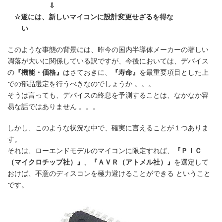
⇩
☆遂には、新しいマイコンに設計変更せざるを得な
い
このような事態の背景には、昨今の国内半導体メーカーの著しい
凋落が大いに関係している訳ですが、今後においては、デバイス
の
『機能・価格』
はさておきに、
『寿命』
を最重要項目とした上
での部品選定を行うべきなのでしょうか 。。。
そうは言っても、デバイスの終息を予測することは、なかなか容
易な話ではありません 。。。
しかし、このような状況な中で、確実に言えることが１つありま
す。
それは、ローエンドモデルのマイコンに限定すれば、
『ＰＩＣ
（マイクロチップ社）』
、
『ＡＶＲ（アトメル社）』
を選定して
おけば、不意のディスコンを極力避けることができる ということ
です。