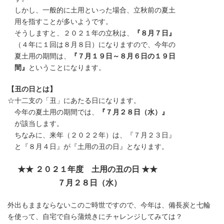
しかし、一般的に土用といった場合、立秋前の夏土
用を指すことが多いようです。
そうしますと、２０２１年の立秋は、
『８月７日』
（４年に１回は８月８日）になりますので、今年の
夏土用の期間は、
『７月１９日～８月６日の１９日
間』
ということになります。
【丑の日とは】
☆十二支の「丑」にあたる日になります。
今年の夏土用の期間では、
『７月２８日（水）』
が該当します。
ちなみに、来年（２０２２年）は、『７月２３日』
と『８月４日』が『土用の丑の日』となります。
★★ ２０２１年度 土用の丑の日 ★★
７月２８日（水）
外出もままならないこのご時世ですので、今年は、備長炭と七輪
を使って、自宅で自ら蒲焼きにチャレンジしてみては？