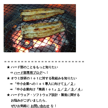
＝＝＝＝＝＝＝＝＝＝＝＝＝＝＝＝＝＝＝＝＝＝＝＝
★ ハード部のことをもっと知りたい
へ！
⇒
ハード部専用ブログ
★ オウミ技研のＩｏｔに対する取組みを知りたい
／
２
」
⇒ 「中小企業へのＩｏｔ導入に向けて
１
／
２
／
３
／
４
」
⇒ 「中小企業向け『簡易Ｉｏｔ』
１
★ ハードウェア・ソフトウェア設計・製造に関する
お悩みがございましたら、
を！
ぜひお気軽に
お問い合わせ