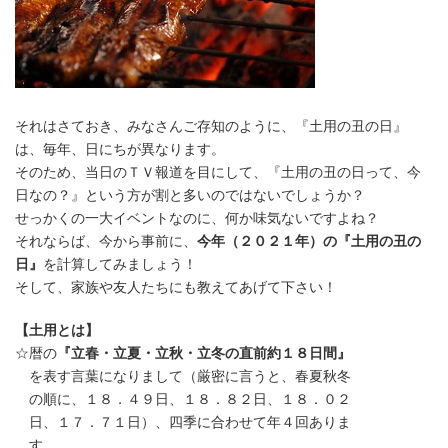
それはさておき、みなさんご存知のように、『土用の丑の日』
は、毎年、日にちが異なります。
そのため、当日のＴＶ報道を目にして、『土用の丑の日って、今
日なの？』という方が割と多いのではないでしょうか？
せっかくの一大イベントなのに、何か味気ないですよね？
それならば、今から事前に、
今年（２０２１年）の『土用の丑の
日』
を計算してみましょう！
そして、家族や友人たちにも教えてあげて下さい！
【土用とは】
☆暦の
『立春・立夏・立秋・立冬の直前約１８日間』
を表す言葉になりまして（厳密に言うと、春夏秋冬
の順に、１８．４９日、１８．８２日、１８．０２
日、１７．７１日）、四季に合わせて年４回ありま
す。