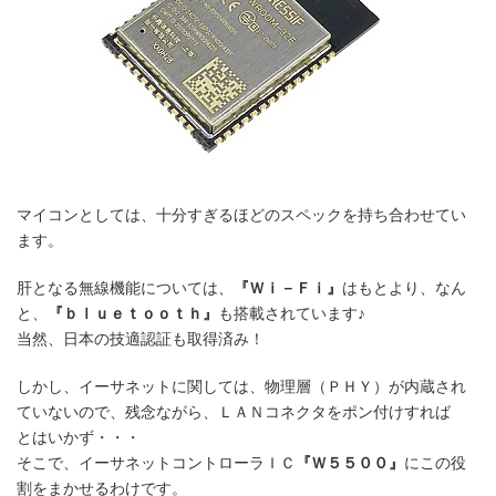
マイコンとしては、十分すぎるほどのスペックを持ち合わせてい
ます。
肝となる無線機能については、
『Ｗｉ－Ｆｉ』
はもとより、なん
と、
『ｂｌｕｅｔｏｏｔｈ』
も搭載されています♪
当然、日本の技適認証も取得済み！
しかし、イーサネットに関しては、物理層（ＰＨＹ）が内蔵され
ていないので、残念ながら、ＬＡＮコネクタをポン付けすれば
とはいかず・・・
そこで、イーサネットコントローラＩＣ
『Ｗ５５００』
にこの役
割をまかせるわけです。