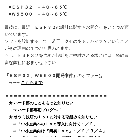
■ＥＳＰ３２：－４０～８５℃
■Ｗ５５００：－４０～８５℃
最後に、最近、ＥＳＰ３２の設計に関するお問合せをいくつか頂
いています。
ソフトを設計する上で、若干、クセのあるデバイス？ということ
がその理由の１つだと思われます。
もし、ＥＳＰ３２を含めた設計をご検討される場合には、経験豊
富な弊社におまかせ下さい！
『ＥＳＰ３２、Ｗ５５００開発案件』
のオファーは
⇒⇒⇒
こちらまで
！！
＝＝＝＝＝＝＝＝＝＝＝＝＝＝＝＝＝＝＝＝＝＝＝＝
★ ハード部のことをもっと知りたい
へ！
⇒
ハード部専用ブログ
★ オウミ技研のＩｏｔに対する取組みを知りたい
／
２
」
⇒ 「中小企業へのＩｏｔ導入に向けて
１
／
２
／
３
／
４
」
⇒ 「中小企業向け『簡易Ｉｏｔ』
１