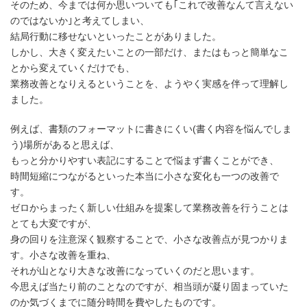
そのため、今までは何か思いついても｢これで改善なんて言えない
のではないか｣と考えてしまい、
結局行動に移せないといったことがありました。
しかし、大きく変えたいことの一部だけ、またはもっと簡単なこ
とから変えていくだけでも、
業務改善となりえるということを、ようやく実感を伴って理解し
ました。
例えば、書類のフォーマットに書きにくい(書く内容を悩んでしま
う)場所があると思えば、
もっと分かりやすい表記にすることで悩まず書くことができ、
時間短縮につながるといった本当に小さな変化も一つの改善で
す。
ゼロからまったく新しい仕組みを提案して業務改善を行うことは
とても大変ですが、
身の回りを注意深く観察することで、小さな改善点が見つかりま
す。小さな改善を重ね、
それが山となり大きな改善になっていくのだと思います。
今思えば当たり前のことなのですが、相当頭が凝り固まっていた
のか気づくまでに随分時間を費やしたものです。