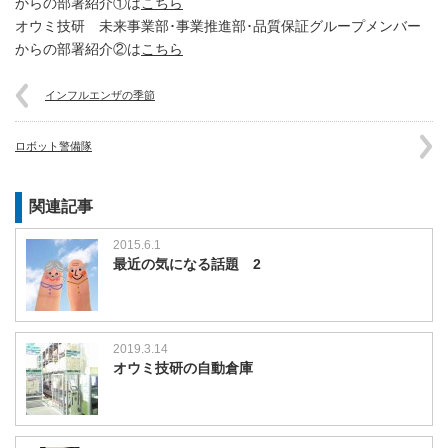
からの部署紹介①は
こちら
オウミ技研 未来事業部･事業推進部･品質保証グループメンバー
からの部署紹介②は
こちら
インフルエンザの季節
ロボット警備隊
関連記事
2015.6.1
最近の気になる話題 2
2019.3.14
オウミ技研の自動倉庫