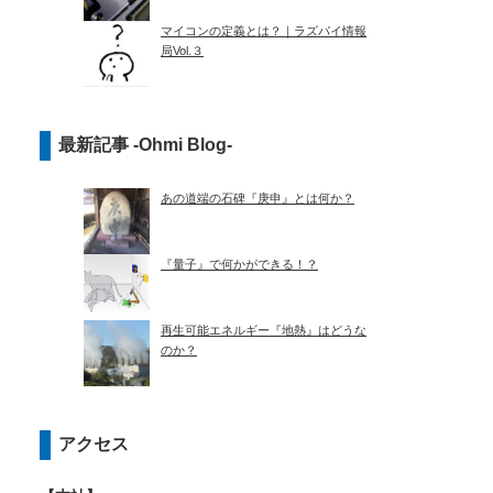
マイコンの定義とは？｜ラズパイ情報
局Vol.３
最新記事 -Ohmi Blog-
あの道端の石碑『庚申』とは何か？
『量子』で何かができる！？
再生可能エネルギー『地熱』はどうな
のか？
アクセス