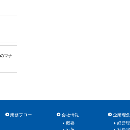
のマナ
業務フロー
会社情報
企業理
概要
経営
沿革
社長