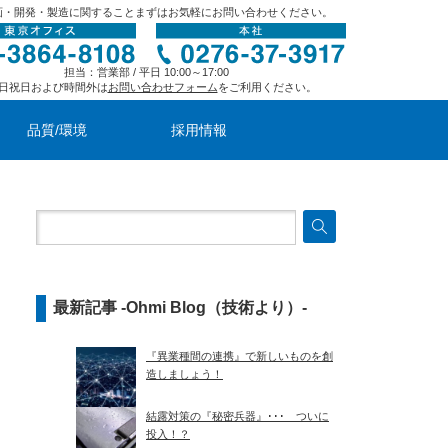
画・開発・製造に関することまずはお気軽にお問い合わせください。
担当：営業部 / 平日 10:00～17:00
日祝日および時間外は
お問い合わせフォーム
をご利用ください。
品質/環境
採用情報
最新記事 -Ohmi Blog（技術より）-
『異業種間の連携』で新しいものを創
造しましょう！
結露対策の『秘密兵器』･･･ ついに
投入！？