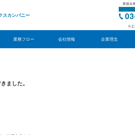
新規企
クスカンパニー
※土
業務フロー
会社情報
企業理念
行きました。