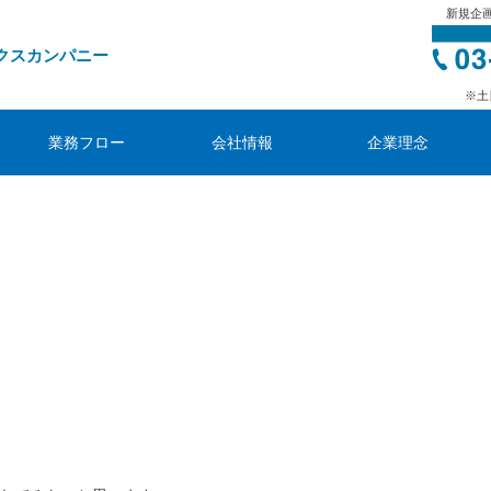
新規企
クスカンパニー
※土
業務フロー
会社情報
企業理念