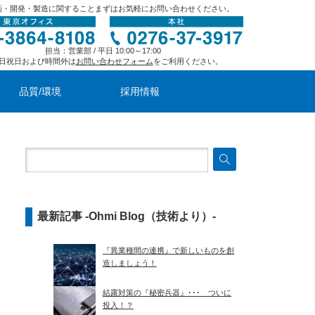
画・開発・製造に関することまずはお気軽にお問い合わせください。
担当：営業部 / 平日 10:00～17:00
日祝日および時間外は
お問い合わせフォーム
をご利用ください。
品質/環境
採用情報
最新記事 -Ohmi Blog（技術より）-
『異業種間の連携』で新しいものを創
造しましょう！
結露対策の『秘密兵器』･･･ ついに
投入！？