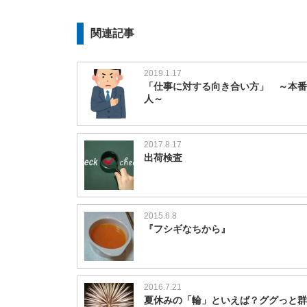
関連記事
2019.1.17
「仕事に対する向き合い方」 ～本番
人～
2017.8.17
出荷検査
2015.6.8
『フシギなちから』
2016.7.21
夏休みの「輪」といえば？ググっと群