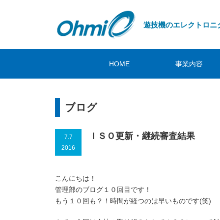
遊技機のエレクトロニ
HOME
事業内容
ブログ
ＩＳＯ更新・継続審査結果
7.7
2016
こんにちは！
管理部のブログ１０回目です！
もう１０回も？！時間が経つのは早いものです(笑)