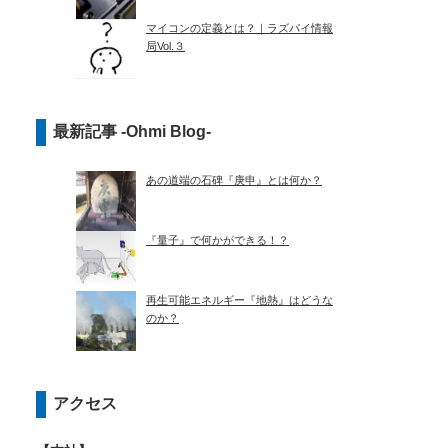
マイコンの定義とは？｜ラズパイ情報
局Vol.３
最新記事 -Ohmi Blog-
あの道端の石碑『庚申』とは何か？
『量子』で何かができる！？
再生可能エネルギー『地熱』はどうな
のか？
アクセス