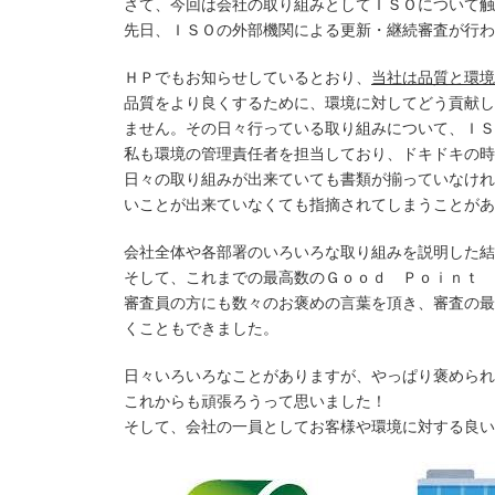
さて、今回は会社の取り組みとしてＩＳＯについて触
先日、ＩＳＯの外部機関による更新・継続審査が行わ
ＨＰでもお知らせしているとおり、
当社は品質と環境
品質をより良くするために、環境に対してどう貢献し
ません。その日々行っている取り組みについて、ＩＳ
私も環境の管理責任者を担当しており、ドキドキの時
日々の取り組みが出来ていても書類が揃っていなけれ
いことが出来ていなくても指摘されてしまうことがあ
会社全体や各部署のいろいろな取り組みを説明した結
そして、これまでの最高数のＧｏｏｄ Ｐｏｉｎｔ 
審査員の方にも数々のお褒めの言葉を頂き、審査の最
くこともできました。
日々いろいろなことがありますが、やっぱり褒められ
これからも頑張ろうって思いました！
そして、会社の一員としてお客様や環境に対する良い