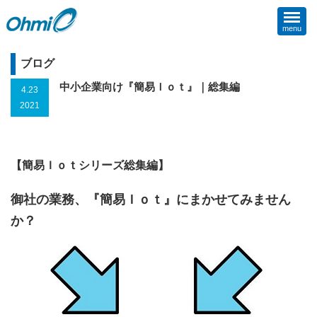
menu
ブログ
中小企業向け『簡易Ｉｏｔ』｜総集編
4.23
2021
【簡易Ｉｏｔシリーズ総集編】
御社の業務、『簡易Ｉｏｔ』にまかせてみません
か？