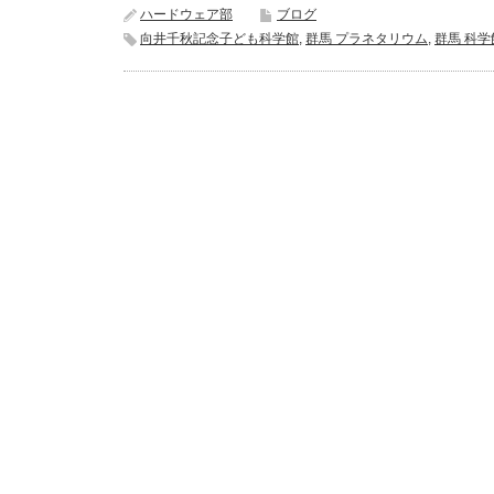
ハードウェア部
ブログ
向井千秋記念子ども科学館
,
群馬 プラネタリウム
,
群馬 科学