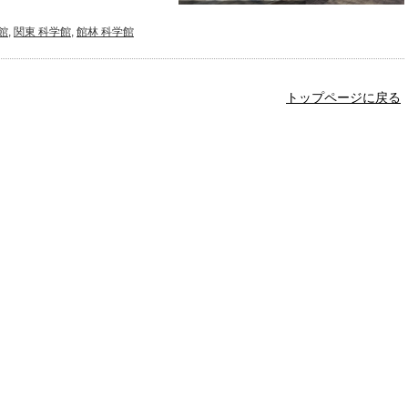
館
,
関東 科学館
,
館林 科学館
トップページに戻る