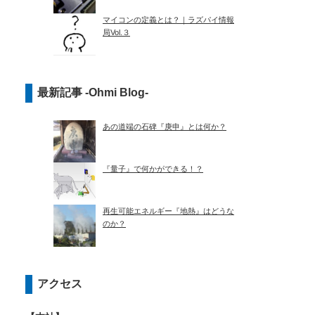
マイコンの定義とは？｜ラズパイ情報
局Vol.３
最新記事 -Ohmi Blog-
あの道端の石碑『庚申』とは何か？
『量子』で何かができる！？
再生可能エネルギー『地熱』はどうな
のか？
アクセス