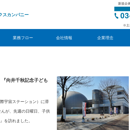
新規企
クスカンパニー
※土
業務フロー
会社情報
企業理念
｜『向井千秋記念子ども
際宇宙ステーション）に滞
せんが、先週の日曜日、子供
』を訪れました。