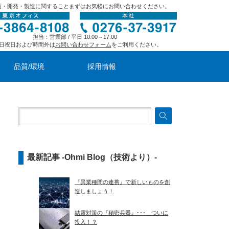
画・開発・製造に関することまずはお気軽にお問い合わせください。
担当：営業部 / 平日 10:00～17:00
日祝日および時間外は
お問い合わせフォーム
をご利用ください。
品質/環境
採用情報
最新記事 -Ohmi Blog（技術より）-
『異業種間の連携』で新しいものを創
造しましょう！
結露対策の『秘密兵器』･･･ ついに
投入！？