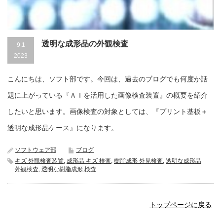
透明な成形品の外観検査
9.1
2023
こんにちは、ソフト部です。今回は、過去のブログでも何度か話
題に上がっている『ＡＩを活用した画像検査装置』の概要を紹介
したいと思います。画像検査の対象としては、『プリント基板＋
透明な成形品ケース』になります。
ソフトウェア部
ブログ
キズ 外観検査装置
,
成形品 キズ 検査
,
樹脂成形 外見検査
,
透明な成形品
外観検査
,
透明な樹脂成形 検査
トップページに戻る