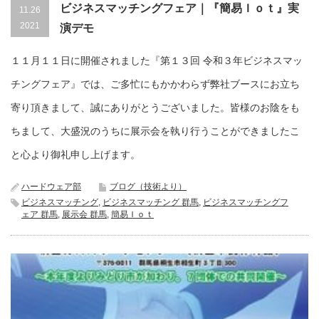
ビジネスマッチングフェア｜『簡易Ｉｏｔ』実
11.26
2021
演デモ
１１月１１日に開催されました『第１３回 令和３年ビジネスマッ
チングフェア』では、ご多忙にもかかわらず弊社ブースにお立ち
寄り頂きまして、誠にありがとうございました。皆様のお陰をも
ちまして、大盛況のうちに展示会を執り行うことができましたこ
と心より御礼申し上げます。
ハードウェア部
ブログ（技術より）
ビジネスマッチング
,
ビジネスマッチング 群馬
,
ビジネスマッチングフ
ェア 群馬
,
展示会 群馬
,
簡易Ｉｏｔ