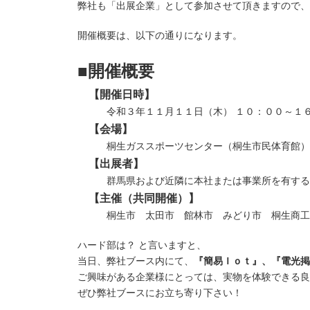
弊社も「出展企業」として参加させて頂きますので、
開催概要は、以下の通りになります。
■開催概要
【開催日時】
令和３年１１月１１日（木） １０：００～１
【会場】
桐生ガススポーツセンター（桐生市民体育館） 
【出展者】
群馬県および近隣に本社または事業所を有する
【主催（共同開催）】
桐生市 太田市 館林市 みどり市 桐生商工会
ハード部は？ と言いますと、
当日、弊社ブース内にて、
『簡易Ｉｏｔ』、『電光掲
ご興味がある企業様にとっては、実物を体験できる良
ぜひ弊社ブースにお立ち寄り下さい！