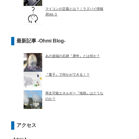
マイコンの定義とは？｜ラズパイ情報
局Vol.３
最新記事 -Ohmi Blog-
あの道端の石碑『庚申』とは何か？
『量子』で何かができる！？
再生可能エネルギー『地熱』はどうな
のか？
アクセス