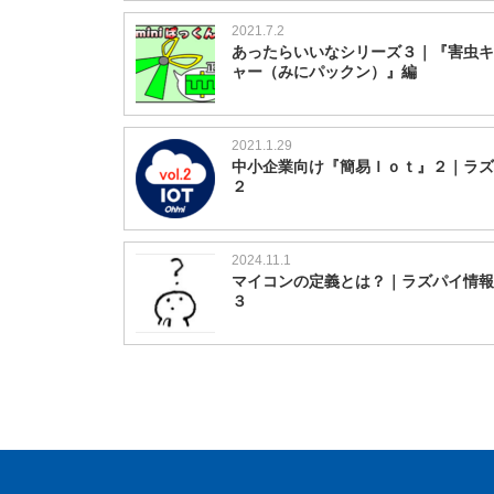
2021.7.2
あったらいいなシリーズ３｜『害虫キ
ャー（みにパックン）』編
2021.1.29
中小企業向け『簡易Ｉｏｔ』２｜ラズ
２
2024.11.1
マイコンの定義とは？｜ラズパイ情報局
３