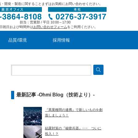
画・開発・製造に関することまずはお気軽にお問い合わせください。
担当：営業部 / 平日 10:00～17:00
日祝日および時間外は
お問い合わせフォーム
をご利用ください。
品質/環境
採用情報
最新記事 -Ohmi Blog（技術より）-
『異業種間の連携』で新しいものを創
造しましょう！
結露対策の『秘密兵器』･･･ ついに
投入！？