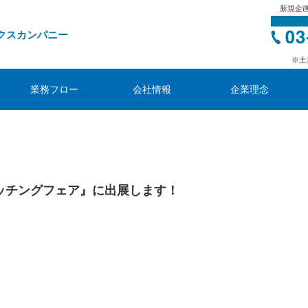
新規企
クスカンパニー
※土
業務フロー
会社情報
企業理念
ッチングフェア』に出展します！