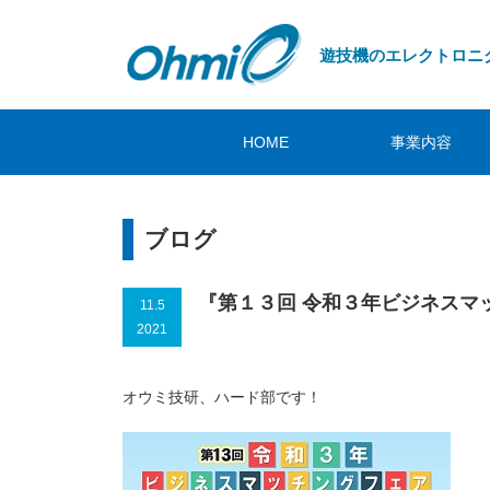
遊技機のエレクトロニ
HOME
事業内容
ブログ
『第１３回 令和３年ビジネスマ
11.5
2021
オウミ技研、ハード部です！