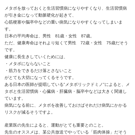
メタボを放っておくと生活習慣病になりやすくなり、生活習慣病
が引き金になって動脈硬化が起きて、
心筋梗塞や脳卒中などの重い病気になりやすくなってしまいま
す。
日本の平均寿命は、男性 81歳・女性 87歳。
ただ、健康寿命はそれより短くて男性 72歳・女性 75歳だそう
です。
健康に長生きしていくためには、
・メタボにならないこと
・筋力をできるだけ落とさないこと
がとても大切になってくるそうです。
ある日本の医師が提唱している“メタボリックドミノ“によると、メ
タボと生活習慣病・心臓病・肝臓病・脳卒中などは大きく関連し
ています。
病気になる前に、メタボを改善しておけばそれだけ病気にかかる
リスクが減るそうですよ。
産業医の先生によると、運動がとても重要とのこと。
先生のオススメは、某公共放送でやっている「筋肉体操」だそう