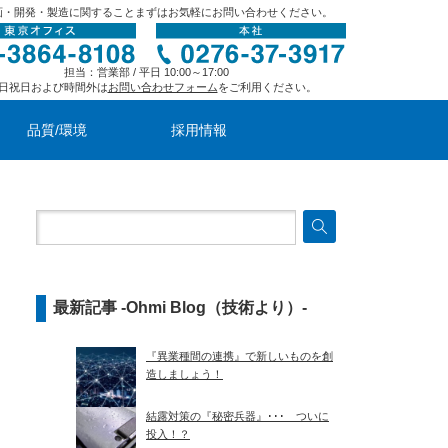
画・開発・製造に関することまずはお気軽にお問い合わせください。
担当：営業部 / 平日 10:00～17:00
日祝日および時間外は
お問い合わせフォーム
をご利用ください。
品質/環境
採用情報
最新記事 -Ohmi Blog（技術より）-
『異業種間の連携』で新しいものを創
造しましょう！
結露対策の『秘密兵器』･･･ ついに
投入！？