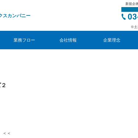
新規企
クスカンパニー
※土
業務フロー
会社情報
企業理念
ズ２
』
＜＜