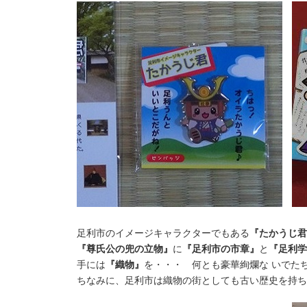
足利市のイメージキャラクターでもある
『たかうじ君
『尊氏公の兜の立物』
に
『足利市の市章』
と
『足利学
手には
『織物』
を・・・ 何とも豪華絢爛な いでたち
ちなみに、足利市は織物の街としても古い歴史を持ち