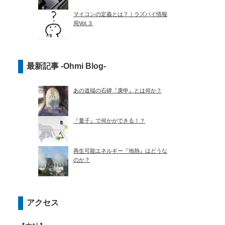
マイコンの定義とは？｜ラズパイ情報
局Vol.３
最新記事 -Ohmi Blog-
あの道端の石碑『庚申』とは何か？
『量子』で何かができる！？
再生可能エネルギー『地熱』はどうな
のか？
アクセス