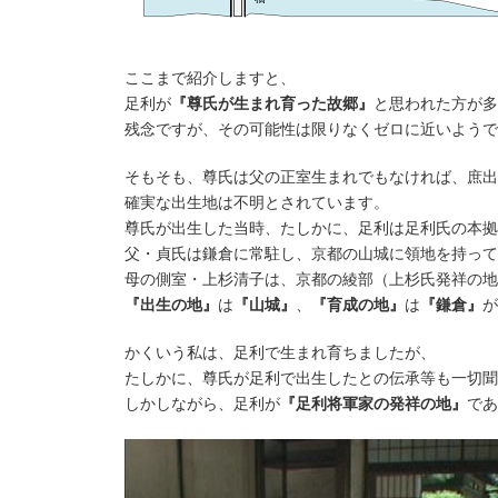
ここまで紹介しますと、
足利が
『尊氏が生まれ育った故郷』
と思われた方が多
残念ですが、その可能性は限りなくゼロに近いようで
そもそも、尊氏は父の正室生まれでもなければ、庶出
確実な出生地は不明とされています。
尊氏が出生した当時、たしかに、足利は足利氏の本拠
父・貞氏は鎌倉に常駐し、京都の山城に領地を持って
母の側室・上杉清子は、京都の綾部（上杉氏発祥の地
『出生の地』
は
『山城』
、
『育成の地』
は
『鎌倉』
が
かくいう私は、足利で生まれ育ちましたが、
たしかに、尊氏が足利で出生したとの伝承等も一切聞
しかしながら、足利が
『足利将軍家の発祥の地』
であ