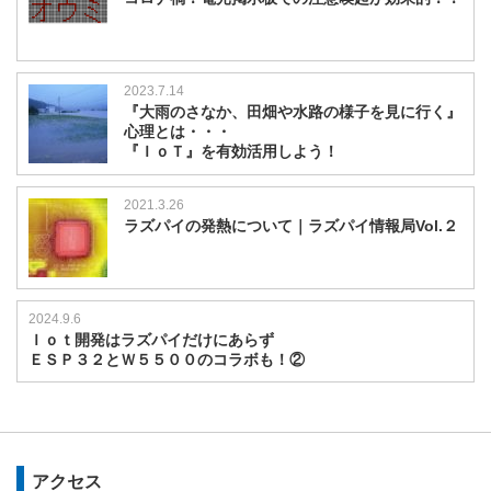
2023.7.14
『大雨のさなか、田畑や水路の様子を見に行く』
心理とは・・・
『ＩｏＴ』を有効活用しよう！
2021.3.26
ラズパイの発熱について｜ラズパイ情報局Vol.２
2024.9.6
Ｉｏｔ開発はラズパイだけにあらず
ＥＳＰ３２とＷ５５００のコラボも！②
アクセス