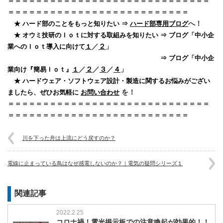
＝＝＝＝＝＝＝＝＝＝＝＝＝＝＝＝＝＝＝＝＝＝＝＝＝＝＝＝＝
＝＝＝＝＝＝＝＝＝＝＝＝＝＝＝＝＝＝＝＝＝＝＝＝＝＝
へ！
★ ハード部のことをもっと知りたい ⇒
ハード部専用ブログ
★ オウミ技研のＩｏｔに対する取組みを知りたい ⇒ ブログ「中小企
／
２
」
業へのＩｏｔ導入に向けて
１
⇒ ブログ「中小企
／
２
／
３
／
４
」
業向け『簡易Ｉｏｔ』
１
★ ハードウェア・ソフトウェア設計・製造に関するお悩みがござい
を！
ましたら、ぜひお気軽に
お問い合わせ
＝＝＝＝＝＝＝＝＝＝＝＝＝＝＝＝＝＝＝＝＝＝＝＝＝＝＝＝＝
＝＝＝＝＝＝＝＝＝＝＝＝＝＝＝＝＝＝＝＝＝＝＝＝＝＝
川を下った舟は上流にどう戻すのか？
電線に止まっている鳥はなぜ感電しないのか？｜電気の疑問シリーズ１
関連記事
2022.2.25
コロナ禍！電光掲示板での注意喚起が効果的！！