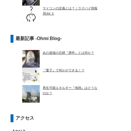
マイコンの定義とは？｜ラズパイ情報
局Vol.３
最新記事 -Ohmi Blog-
あの道端の石碑『庚申』とは何か？
『量子』で何かができる！？
再生可能エネルギー『地熱』はどうな
のか？
アクセス