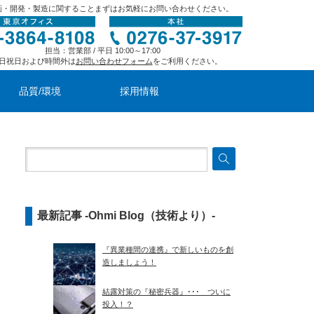
画・開発・製造に関することまずはお気軽にお問い合わせください。
担当：営業部 / 平日 10:00～17:00
日祝日および時間外は
お問い合わせフォーム
をご利用ください。
品質/環境
採用情報
最新記事 -Ohmi Blog（技術より）-
『異業種間の連携』で新しいものを創
造しましょう！
結露対策の『秘密兵器』･･･ ついに
投入！？