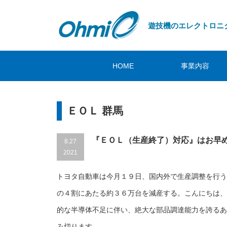
遊技機のエレクトロニ
HOME
事業内容
ＥＯＬ 群馬
『ＥＯＬ（生産終了）対応』はお早
8.27
2021
トヨタ自動車は今月１９日、国内外で生産調整を行う
の４割にあたる約３６万台を減産する。こんにちは、
的な半導体不足に伴い、絶大な部品調達能力を誇るあ
み切ります。