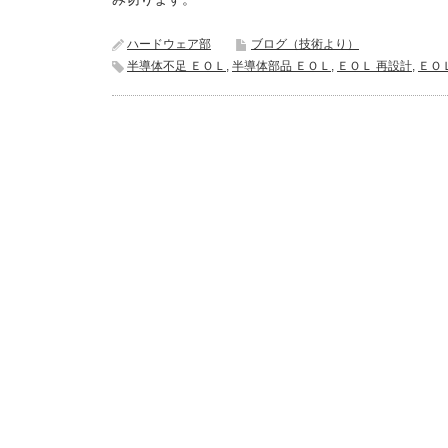
ハードウェア部
ブログ（技術より）
半導体不足 ＥＯＬ
,
半導体部品 ＥＯＬ
,
ＥＯＬ 再設計
,
ＥＯ