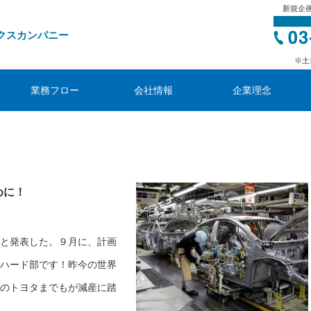
新規企
クスカンパニー
※土
業務フロー
会社情報
企業理念
めに！
と発表した。９月に、計画
ハード部です！昨今の世界
のトヨタまでもが減産に踏