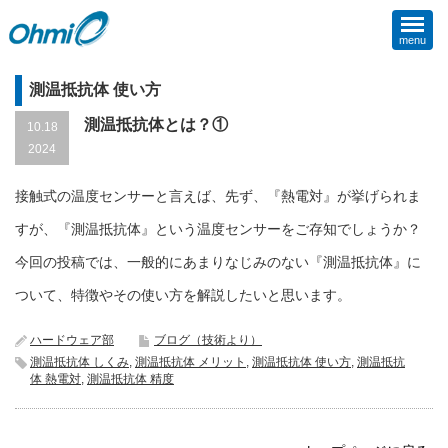
menu
測温抵抗体 使い方
測温抵抗体とは？①
10.18
2024
接触式の温度センサーと言えば、先ず、『熱電対』が挙げられま
すが、『測温抵抗体』という温度センサーをご存知でしょうか？
今回の投稿では、一般的にあまりなじみのない『測温抵抗体』に
ついて、特徴やその使い方を解説したいと思います。
ハードウェア部
ブログ（技術より）
測温抵抗体 しくみ
,
測温抵抗体 メリット
,
測温抵抗体 使い方
,
測温抵抗
体 熱電対
,
測温抵抗体 精度