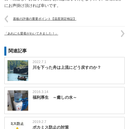
にお声掛け頂ければ幸いです。
基板の評価の重要ポイント【温度測定検証】
「あれにも愛着がわいてきました！」
関連記事
2022.7.1
川を下った舟は上流にどう戻すのか？
2016.3.14
福利厚生 ～癒しの水～
2019.2.7
ポカミス防止の対策