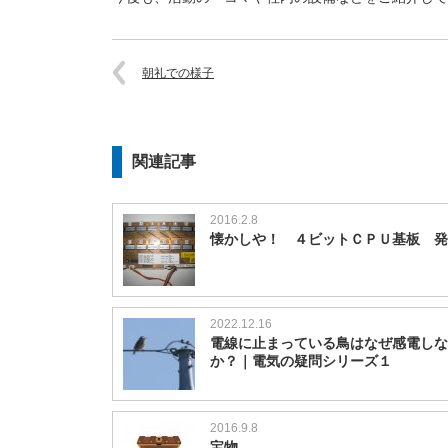
朝礼での様子
関連記事
2016.2.8
懐かしや！ ４ビットＣＰＵ基板 発
2022.12.16
電線に止まっている鳥はなぜ感電しな
か？｜電気の疑問シリーズ１
2016.9.8
宝物