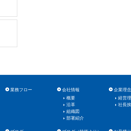
業務フロー
会社情報
企業理
概要
経営
沿革
社長
組織図
部署紹介