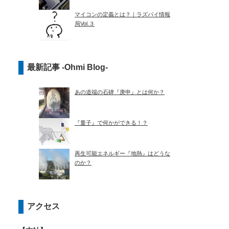
マイコンの定義とは？｜ラズパイ情報
局Vol.３
最新記事 -Ohmi Blog-
あの道端の石碑『庚申』とは何か？
『量子』で何かができる！？
再生可能エネルギー『地熱』はどうな
のか？
アクセス