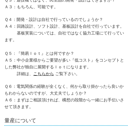
Ｑ３：遊技機ではなく、民生品の開発・設計はできますか？
Ａ３：もちろん、可能です。
Ｑ４：開発・設計は自社で行っているのでしょうか？
Ａ４：回路設計、ソフト設計、基板設計を自社で行っています。
基板実装については、自社ではなく協力工場にて行ってい
ます。
Ｑ５：『簡易Ｉｏｔ』とは何ですか？
Ａ５：中小企業様からご要望が多い『低コスト』をコンセプトと
した弊社が独自に展開するＩｏｔになります。
詳細は、
こちらから
ご覧下さい。
Ｑ６：電気関係の経験が全くなく、何から取り掛かったら良いか
もわからないのですが、大丈夫でしょうか？
Ａ６：まずはご相談頂ければ、構想の段階から一緒にお手伝いさ
せて頂きます。
量産について